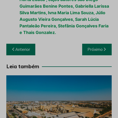
Guimarães Benine Pontes, Gabriella Larissa
Silva Martins, Ivna Maria Lima Souza, Júlio
Augusto Vieira Gonçalves, Sarah Lúcia
Pantaleão Pereira, Stefânia Gonçalves Faria
e Thais Gonzalez.
Navegação
Anterior
Próximo
de
Post
Leia também