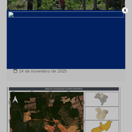
X
Prêmio Mina Sustentável
Sistema de bombeamento à energia
solar permite abastecimento d’ água
em comunidade de Oriximiná, no PA
14 de novembro de 2025