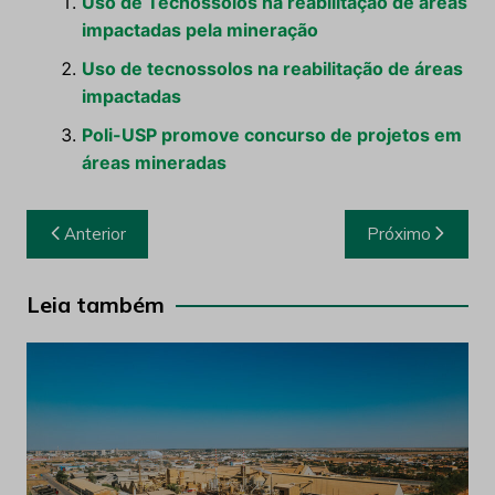
Uso de Tecnossolos na reabilitação de áreas
impactadas pela mineração
Uso de tecnossolos na reabilitação de áreas
impactadas
Poli-USP promove concurso de projetos em
áreas mineradas
Navegação
Anterior
Próximo
de
Post
Leia também