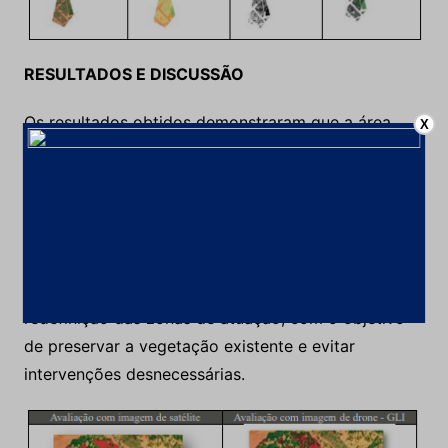
RESULTADOS E DISCUSSÃO
Os resultados obtidos demonstraram que a área
X
inicialmente prevista para enriquecimento
apresentava uma cobertura vegetal mais
significativa do que tinha sido estimado utilizando a
análise de imagens de satélite.. A análise dos
ortomosaicos indicou a presença de vegetação
ativa em grande parte da região, o que permitiu a
redefinição das zonas de atuação, com o objetivo
de preservar a vegetação existente e evitar
intervenções desnecessárias.