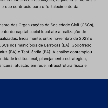
 o que contribuiu para o fortalecimento da
mento das Organizações da Sociedade Civil (OSCs),
o do capital social local até a realização de
ualizadas. Inicialmente, entre novembro de 2023 e
 OSCs nos municípios de Barrocas (BA), Godofredo
luz (BA) e Teofilândia (BA). A análise contemplou
idade institucional, planejamento estratégico,
nceira, atuação em rede, infraestrutura física e
etapa de fortalecimento das OSCs e mentorias dos
 complementar dos municípios, o número de
param de um ciclo formativo composto por 12
capacitação. Os conteúdos abordaram temas como