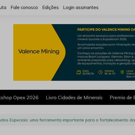
uta
Fale conosco
Edições
Login assinantes
shop Opex 2026
Livro Cidades de Minerais
Premio de 
ndos Especiais: uma ferramenta importante para o fortalecimento da