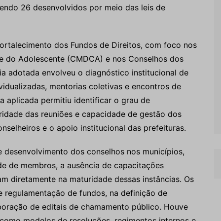
 sendo 26 desenvolvidos por meio das leis de
Fortalecimento dos Fundos de Direitos, com foco nos
a e do Adolescente (CMDCA) e nos Conselhos dos
ia adotada envolveu o diagnóstico institucional de
vidualizadas, mentorias coletivas e encontros de
 aplicada permitiu identificar o grau de
laridade das reuniões e capacidade de gestão dos
selheiros e o apoio institucional das prefeituras.
de desenvolvimento dos conselhos nos municípios,
de de membros, a ausência de capacitações
ciam diretamente na maturidade dessas instâncias. Os
e regulamentação de fundos, na definição de
aboração de editais de chamamento público. Houve
 como modelos de resoluções, regimentos internos e