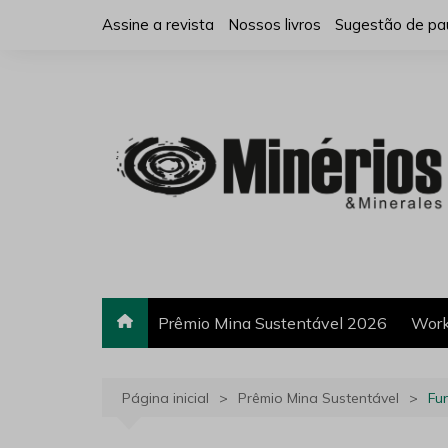
Ir
Assine a revista
Nossos livros
Sugestão de pa
para
o
conteúdo
Prêmio Mina Sustentável 2026
Work
Página inicial
Prêmio Mina Sustentável
Fu