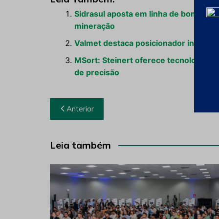
Sidrasul aposta em linha de bombas 
mineração
Valmet destaca posicionador intelig
MSort: Steinert oferece tecnologia p
de precisão
Navegação
Anterior
de
Post
Leia também