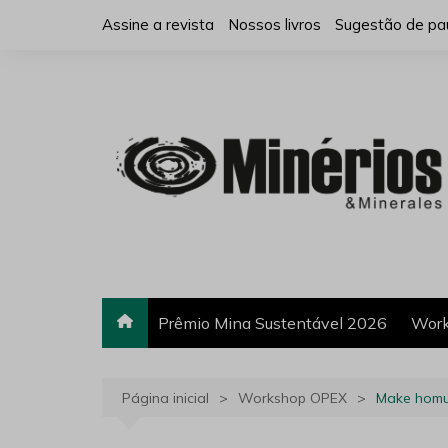
Ir
Assine a revista
Nossos livros
Sugestão de pa
para
o
conteúdo
Prêmio Mina Sustentável 2026
Work
Página inicial
Workshop OPEX
Make homu