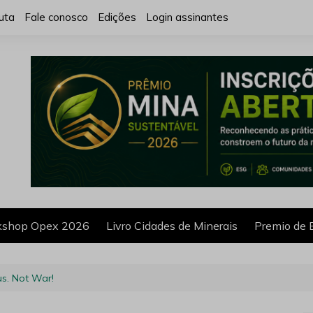
uta
Fale conosco
Edições
Login assinantes
shop Opex 2026
Livro Cidades de Minerais
Premio de 
s. Not War!