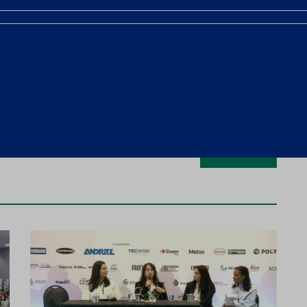
submersíveis para dragagem para reduzir custos na
ente Neles NDX 2.0 no Workshop Opex 2025
ara granulometria de partículas finas com 99m9%
Próximo