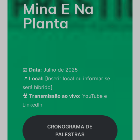
Mina E Na
Planta
📅
Data:
Julho de 2025
📍
Local:
[Inserir local ou informar se
será híbrido]
🎥
Transmissão ao vivo:
YouTube e
LinkedIn
CRONOGRAMA DE
PALESTRAS